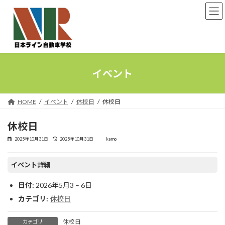
コ
ナ
ン
ビ
テ
ゲ
ン
ー
ツ
シ
へ
ョ
ス
ン
イベント
キ
に
ッ
移
プ
動
HOME
イベント
休校日
休校日
休校日
最
2025年10月31日
2025年10月31日
kamo
終
更
新
イベント詳細
日
時
:
日付:
2026年5月3
–
6日
カテゴリ:
休校日
休校日
カテゴリ