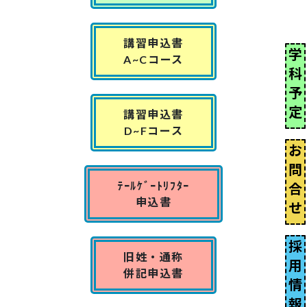
講習申込書
学
A~Cコース
科
予
定
講習申込書
D~Fコース
お
問
ﾃｰﾙｹﾞｰﾄﾘﾌﾀｰ
合
申込書
せ
採
旧姓・通称
用
併記申込書
情
報